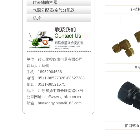
仪表辅助容器
补芯
气源分配器/空气分配器
垫片
单位：镇江化控仪表电器有限公司
联系人：马健
弯
手机：18952904686
电话：0511-88527328 /88527388
传真：0511-88521575
地址：江苏省扬中市长旺南路68号
公司网址:http//www.zj-hk.com.cn
邮箱：huakongyibiao@163.com
扩口式直